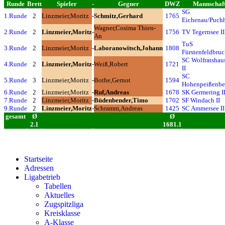
Runde
Brett
Spieler
-
Gegner
DWZ
Mannschaf
SG
1.Runde
2
Linzmeier,Moritz
-
Schmitz,Gerhard
1765
Eichenau/Puch
Wagner,Cosima Thien-
2.Runde
2
Linzmeier,Moritz
-
1756
TV Tegernsee II
An
TuS
3.Runde
2
Linzmeier,Moritz
-
Laboranowitsch,Johann
1808
Fürstenfeldbruc
SC Wolfratshau
4.Runde
2
Linzmeier,Moritz
-
Weiß,Robert
1721
II
SC
5.Runde
3
Linzmeier,Moritz
-
Bothe,Gernot
1594
Hohenpeißenbe
6.Runde
2
Linzmeier,Moritz
-
Ruf,Andreas
1678
SK Germering II
7.Runde
2
Linzmeier,Moritz
-
Büdenbender,Timo
1702
SF Windach II
9.Runde
2
Linzmeier,Moritz
-
Schramm,Andreas
1425
SC Ammersee II
gesamt
Ø
Ø
2.1
1681.1
Startseite
Adressen
Ligabetrieb
Tabellen
Aktuelles
Zugspitzliga
Kreisklasse
A-Klasse