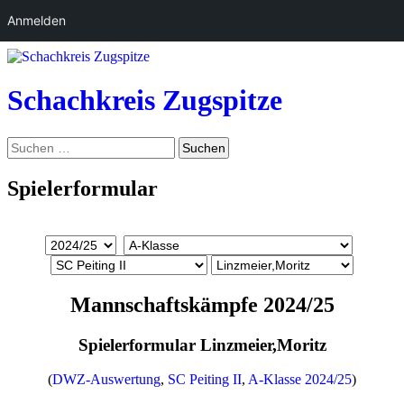
Anmelden
Zum
Inhalt
springen
Schachkreis Zugspitze
Suchen
Suchen
nach:
Spielerformular
Mannschaftskämpfe 2024/25
Spielerformular Linzmeier,Moritz
(
DWZ-Auswertung
,
SC Peiting II
,
A-Klasse 2024/25
)