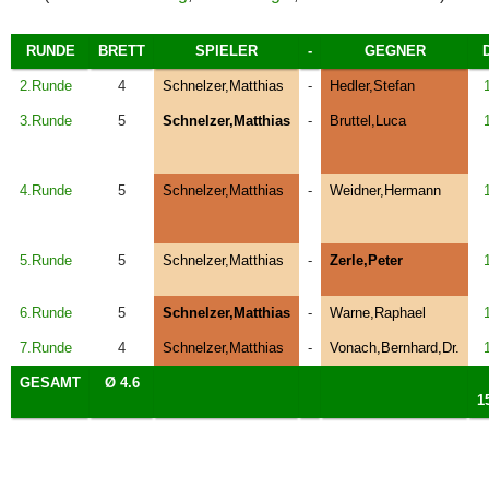
RUNDE
BRETT
SPIELER
-
GEGNER
2.Runde
4
Schnelzer,Matthias
-
Hedler,Stefan
3.Runde
5
Schnelzer,Matthias
-
Bruttel,Luca
4.Runde
5
Schnelzer,Matthias
-
Weidner,Hermann
5.Runde
5
Schnelzer,Matthias
-
Zerle,Peter
6.Runde
5
Schnelzer,Matthias
-
Warne,Raphael
7.Runde
4
Schnelzer,Matthias
-
Vonach,Bernhard,Dr.
GESAMT
Ø 4.6
1