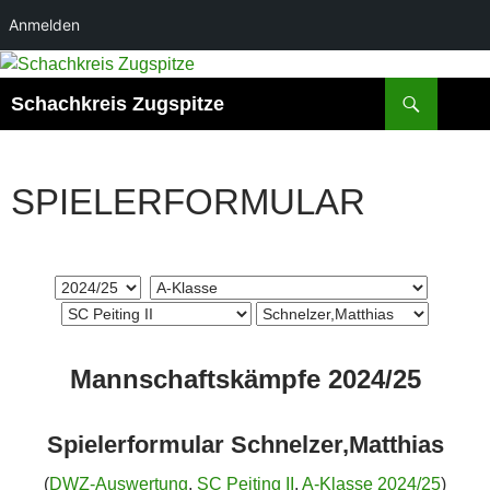
Anmelden
Zum
Inhalt
Suchen
Schachkreis Zugspitze
springen
SPIELERFORMULAR
Mannschaftskämpfe 2024/25
Spielerformular Schnelzer,Matthias
(
DWZ-Auswertung
,
SC Peiting II
,
A-Klasse 2024/25
)