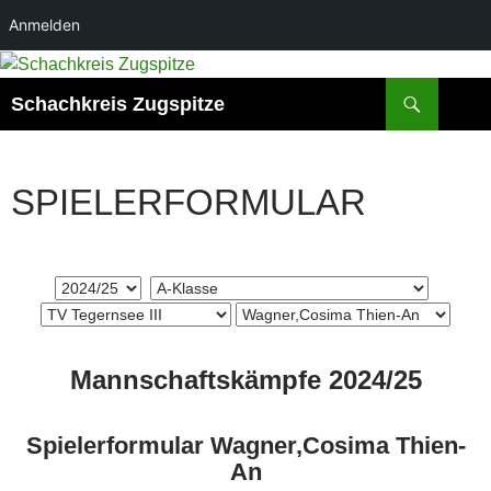
Anmelden
Zum
Inhalt
Suchen
Schachkreis Zugspitze
springen
SPIELERFORMULAR
Mannschaftskämpfe 2024/25
Spielerformular Wagner,Cosima Thien-
An