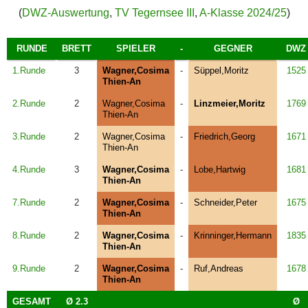
(
DWZ-Auswertung
,
TV Tegernsee III
,
A-Klasse 2024/25
)
RUNDE
BRETT
SPIELER
-
GEGNER
DWZ
1.Runde
3
Wagner,Cosima
-
Süppel,Moritz
1525
Thien-An
2.Runde
2
Wagner,Cosima
-
Linzmeier,Moritz
1769
Thien-An
3.Runde
2
Wagner,Cosima
-
Friedrich,Georg
1671
Thien-An
4.Runde
3
Wagner,Cosima
-
Lobe,Hartwig
1681
Thien-An
7.Runde
2
Wagner,Cosima
-
Schneider,Peter
1675
Thien-An
8.Runde
2
Wagner,Cosima
-
Krinninger,Hermann
1835
Thien-An
9.Runde
2
Wagner,Cosima
-
Ruf,Andreas
1678
Thien-An
GESAMT
Ø 2.3
Ø