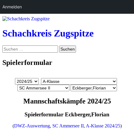
Anmelden
Zum
Inhalt
springen
Schachkreis Zugspitze
Suchen
Suchen
nach:
Spielerformular
Mannschaftskämpfe 2024/25
Spielerformular Eckberger,Florian
(
DWZ-Auswertung
,
SC Ammersee II
,
A-Klasse 2024/25
)