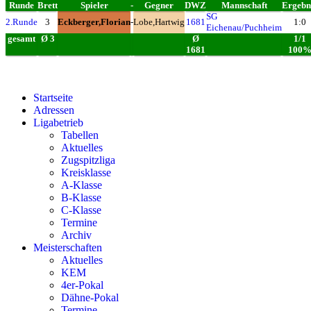
Runde
Brett
Spieler
-
Gegner
DWZ
Mannschaft
Ergebn
SG
2.Runde
3
Eckberger,Florian
-
Lobe,Hartwig
1681
1:0
Eichenau/Puchheim
gesamt
Ø 3
Ø
1/1
1681
100
Startseite
Adressen
Ligabetrieb
Tabellen
Aktuelles
Zugspitzliga
Kreisklasse
A-Klasse
B-Klasse
C-Klasse
Termine
Archiv
Meisterschaften
Aktuelles
KEM
4er-Pokal
Dähne-Pokal
Termine