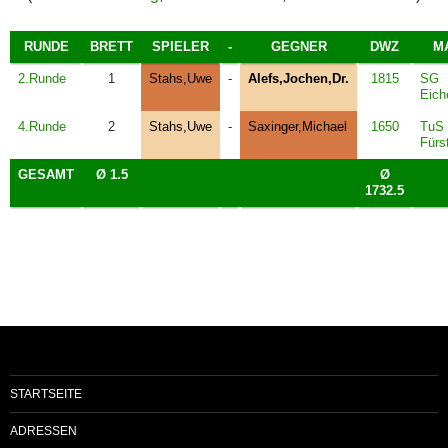
RUNDE
BRETT
SPIELER
-
GEGNER
DWZ
M
2.Runde
1
Stahs,Uwe
-
Alefs,Jochen,Dr.
1815
SG
Eich
4.Runde
2
Stahs,Uwe
-
Saxinger,Michael
1650
TuS
Fürs
GESAMT
Ø 1.5
Ø
1732.5
STARTSEITE
ADRESSEN