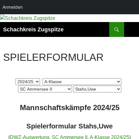
Anmelden
Zum
Inhalt
Suchen
Schachkreis Zugspitze
springen
SPIELERFORMULAR
Mannschaftskämpfe 2024/25
Spielerformular Stahs,Uwe
(
DWZ-Auswertung
,
SC Ammersee II
,
A-Klasse 2024/25
)