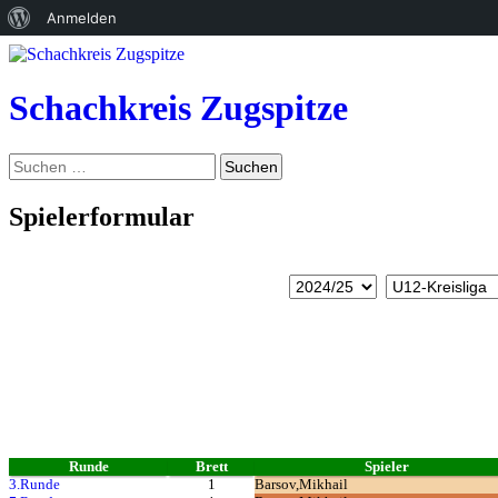
Über
Anmelden
Zum
WordPress
Inhalt
springen
Schachkreis Zugspitze
Suchen
Suchen
nach:
Spielerformular
Runde
Brett
Spieler
3.Runde
1
Barsov,Mikhail