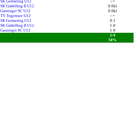
SK Germering U12
-:+
SK Gräfelfing II U12
0:0kl
Gautinger SC U12
0:0kl
TV Tegernsee U12
-:+
SK Germering U12
0:1
SK Gräfelfing II U12
1:0
Gautinger SC U12
1:0
2/4
50%