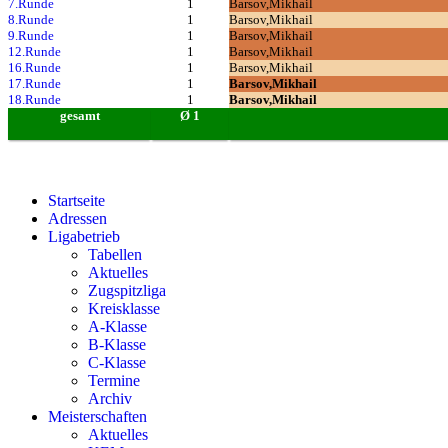
7.Runde
1
Barsov,Mikhail
8.Runde
1
Barsov,Mikhail
9.Runde
1
Barsov,Mikhail
12.Runde
1
Barsov,Mikhail
16.Runde
1
Barsov,Mikhail
17.Runde
1
Barsov,Mikhail
18.Runde
1
Barsov,Mikhail
gesamt
Ø 1
Startseite
Adressen
Ligabetrieb
Tabellen
Aktuelles
Zugspitzliga
Kreisklasse
A-Klasse
B-Klasse
C-Klasse
Termine
Archiv
Meisterschaften
Aktuelles