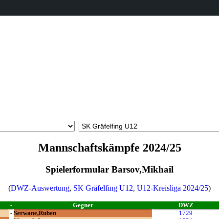
Mannschaftskämpfe 2024/25
Spielerformular Barsov,Mikhail
(
DWZ-Auswertung
,
SK Gräfelfing U12
,
U12-Kreisliga 2024/25
)
-
Gegner
DWZ
-
Serwane,Ruben
1729