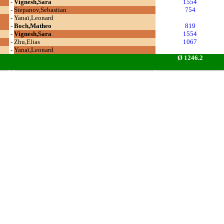
-
Vignesh,Sara
1554
-
Stepanov,Sebastian
754
-
Yanaï,Leonard
-
Boch,Matheo
819
-
Vignesh,Sara
1554
-
Zhu,Elias
1067
-
Yanaï,Leonard
Ø 1246.2