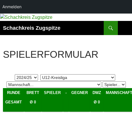
Anmelden
Zum
Inhalt
Suchen
Schachkreis Zugspitze
springen
SPIELERFORMULAR
RUNDE
BRETT
SPIELER
-
GEGNER
DWZ
MANNSCHAF
GESAMT
Ø 0
Ø 0