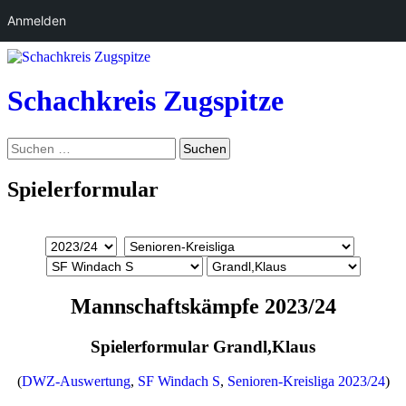
Anmelden
Zum
Inhalt
springen
Schachkreis Zugspitze
Suchen
Suchen
nach:
Spielerformular
Mannschaftskämpfe 2023/24
Spielerformular Grandl,Klaus
(
DWZ-Auswertung
,
SF Windach S
,
Senioren-Kreisliga 2023/24
)