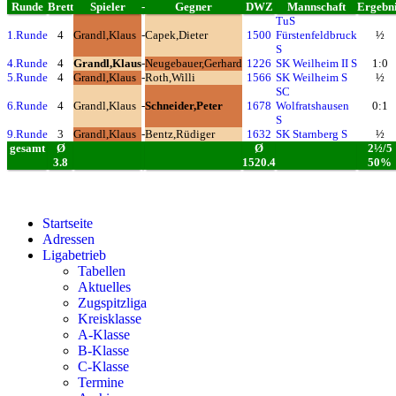
Runde
Brett
Spieler
-
Gegner
DWZ
Mannschaft
Ergebn
TuS
1.Runde
4
Grandl,Klaus
-
Capek,Dieter
1500
Fürstenfeldbruck
½
S
4.Runde
4
Grandl,Klaus
-
Neugebauer,Gerhard
1226
SK Weilheim II S
1:0
5.Runde
4
Grandl,Klaus
-
Roth,Willi
1566
SK Weilheim S
½
SC
6.Runde
4
Grandl,Klaus
-
Schneider,Peter
1678
Wolfratshausen
0:1
S
9.Runde
3
Grandl,Klaus
-
Bentz,Rüdiger
1632
SK Starnberg S
½
gesamt
Ø
Ø
2½/5
3.8
1520.4
50%
Startseite
Adressen
Ligabetrieb
Tabellen
Aktuelles
Zugspitzliga
Kreisklasse
A-Klasse
B-Klasse
C-Klasse
Termine