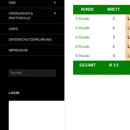
DWZ
RUNDE
BRETT
ORDNUNGEN &
PROTOKOLLE
4.Runde
3
L
5.Runde
4
L
LINKS
6.Runde
3
L
DATENSCHUTZERKLÄRUNG
8.Runde
4
L
IMPRESSUM
9.Runde
3
L
GESAMT
Ø 3.5
Suchen
nach:
LOGIN
Benutzername