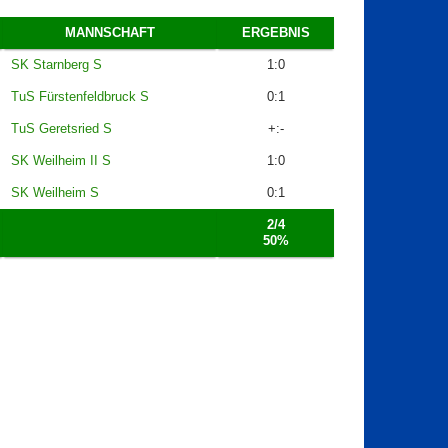
MANNSCHAFT
ERGEBNIS
SK Starnberg S
1:0
TuS Fürstenfeldbruck S
0:1
TuS Geretsried S
+:-
SK Weilheim II S
1:0
SK Weilheim S
0:1
2/4
50%