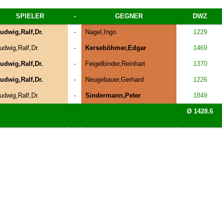
SPIELER
-
GEGNER
DWZ
udwig,Ralf,Dr.
-
Nagel,Ingo
1229
udwig,Ralf,Dr.
-
Kerseböhmer,Edgar
1469
udwig,Ralf,Dr.
-
Feigelbinder,Reinhart
1370
udwig,Ralf,Dr.
-
Neugebauer,Gerhard
1226
udwig,Ralf,Dr.
-
Sindermann,Peter
1849
Ø 1428.6