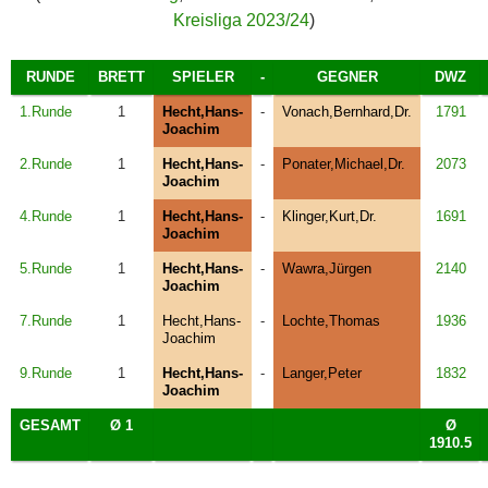
Kreisliga 2023/24
)
RUNDE
BRETT
SPIELER
-
GEGNER
DWZ
1.Runde
1
Hecht,Hans-
-
Vonach,Bernhard,Dr.
1791
Joachim
2.Runde
1
Hecht,Hans-
-
Ponater,Michael,Dr.
2073
Joachim
4.Runde
1
Hecht,Hans-
-
Klinger,Kurt,Dr.
1691
Joachim
5.Runde
1
Hecht,Hans-
-
Wawra,Jürgen
2140
Joachim
7.Runde
1
Hecht,Hans-
-
Lochte,Thomas
1936
Joachim
9.Runde
1
Hecht,Hans-
-
Langer,Peter
1832
Joachim
GESAMT
Ø 1
Ø
1910.5