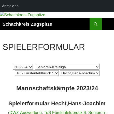
Anmelden
Zum
Inhalt
Suchen
Schachkreis Zugspitze
springen
SPIELERFORMULAR
Mannschaftskämpfe 2023/24
Spielerformular Hecht,Hans-Joachim
(
DWZ-Auswertung
,
TuS Fürstenfeldbruck S
,
Senioren-