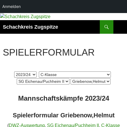
Anmelden
Zum
Inhalt
Suchen
Schachkreis Zugspitze
springen
SPIELERFORMULAR
Mannschaftskämpfe 2023/24
Spielerformular Griebenow,Helmut
(
DWZ-Auswertung
,
SG Eichenau/Puchheim II
,
C-Klasse