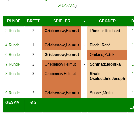
2023/24
)
RUNDE
BRETT
SPIELER
-
GEGNER
2.Runde
2
Griebenow,Helmut
-
Lämmer,Reinhard
1
4.Runde
1
Griebenow,Helmut
-
Riedel,René
1
6.Runde
2
Griebenow,Helmut
-
Omland,Patrik
7.Runde
2
Griebenow,Helmut
-
Schmatz,Monika
1
8.Runde
3
Griebenow,Helmut
-
Shub-
1
Oseledchik,Joseph
9.Runde
2
Griebenow,Helmut
-
Süppel,Moritz
1
GESAMT
Ø 2
13