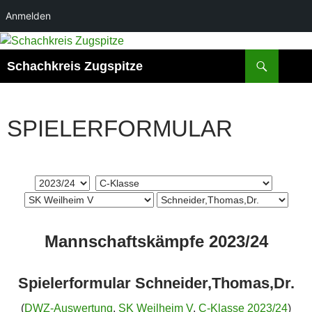
Anmelden
Zum
Inhalt
Suchen
Schachkreis Zugspitze
springen
SPIELERFORMULAR
Mannschaftskämpfe 2023/24
Spielerformular Schneider,Thomas,Dr.
(
DWZ-Auswertung
,
SK Weilheim V
,
C-Klasse 2023/24
)