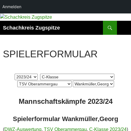
Anmelden
Zum
Inhalt
Suchen
Schachkreis Zugspitze
springen
SPIELERFORMULAR
Mannschaftskämpfe 2023/24
Spielerformular Wankmüller,Georg
(
DWZ-Auswertung
,
TSV Oberammergau
,
C-Klasse 2023/24
)