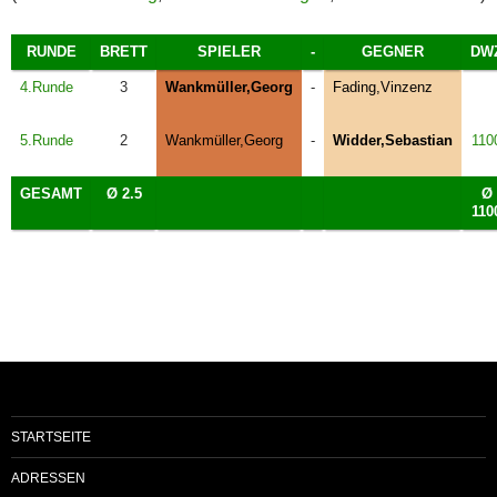
RUNDE
BRETT
SPIELER
-
GEGNER
DW
4.Runde
3
Wankmüller,Georg
-
Fading,Vinzenz
5.Runde
2
Wankmüller,Georg
-
Widder,Sebastian
110
GESAMT
Ø 2.5
Ø
110
STARTSEITE
ADRESSEN