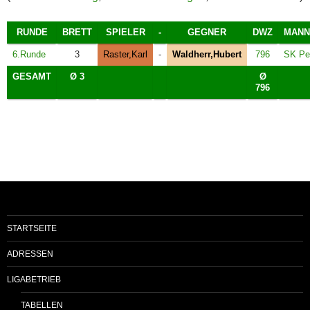
RUNDE
BRETT
SPIELER
-
GEGNER
DWZ
MANN
6.Runde
3
Raster,Karl
-
Waldherr,Hubert
796
SK Pe
GESAMT
Ø 3
Ø
796
STARTSEITE
ADRESSEN
LIGABETRIEB
TABELLEN