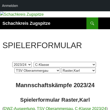
Anmelden
Zum
Inhalt
Suchen
Schachkreis Zugspitze
springen
SPIELERFORMULAR
Mannschaftskämpfe 2023/24
Spielerformular Raster,Karl
(
DWZ-Auswertung
,
TSV Oberammergau
,
C-Klasse 2023/24
)