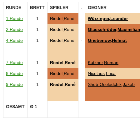
RUNDE
BRETT
SPIELER
-
GEGNER
1.Runde
1
Riedel,René
-
Würzinger,Leander
2.Runde
1
Riedel,René
-
Glasschröder,Maximilia
4.Runde
1
Riedel,René
-
Griebenow,Helmut
7.Runde
1
Riedel,René
-
Kutzner,Roman
8.Runde
1
Riedel,René
-
Nicolaus,Luca
9.Runde
1
Riedel,René
-
Shub-Oseledchik,Jakob
GESAMT
Ø 1