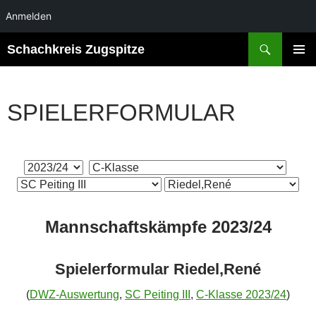
Anmelden
Suchen
Schachkreis Zugspitze
ZUM
PRIMÄR
INHALT
MENÜ
SPRINGEN
SPIELERFORMULAR
Mannschaftskämpfe 2023/24
Spielerformular Riedel,René
(
DWZ-Auswertung
,
SC Peiting III
,
C-Klasse 2023/24
)