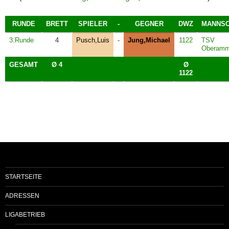
RUNDE
BRETT
SPIELER
-
GEGNER
DWZ
MANNSC
3.Runde
4
Pusch,Luis
-
Jung,Michael
1122
TSV
Oberamm
GESAMT
Ø 4
Ø
1122
STARTSEITE
ADRESSEN
LIGABETRIEB