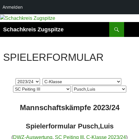
Anmelden
Suchen
Schachkreis Zugspitze
SPIELERFORMULAR
Mannschaftskämpfe 2023/24
Spielerformular Pusch,Luis
(
DWZ-Auswertung
,
SC Peiting III
,
C-Klasse 2023/24
)