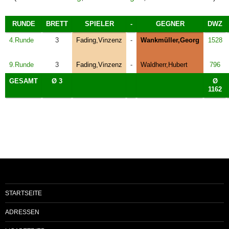
RUNDE
BRETT
SPIELER
-
GEGNER
DWZ
4.Runde
3
Fading,Vinzenz
-
Wankmüller,Georg
1528
9.Runde
3
Fading,Vinzenz
-
Waldherr,Hubert
796
GESAMT
Ø 3
Ø
1162
STARTSEITE
ADRESSEN