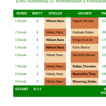
(
DWZ-Auswertung
,
SC Wolfratshausen II
,
Kreisklass
RUNDE
BRETT
SPIELER
-
GEGNER
D
1.Runde
4
Höbart,Hans
-
Hajduk,Michael
16
2.Runde
2
Höbart,Hans
-
Andrade,Ruben
20
4.Runde
4
Höbart,Hans
-
Klinger,Kurt,Dr.
17
5.Runde
2
Höbart,Hans
-
Kühn,Marvin
18
6.Runde
2
Höbart,Hans
-
Bechtold,Werner
18
7.Runde
2
Höbart,Hans
-
Kaftan,Thorsten
18
8.Runde
2
Höbart,Hans
-
Neumüller,Theo
18
9.Runde
2
Höbart,Hans
-
Wevering,Stefan
18
GESAMT
Ø 2.5
183