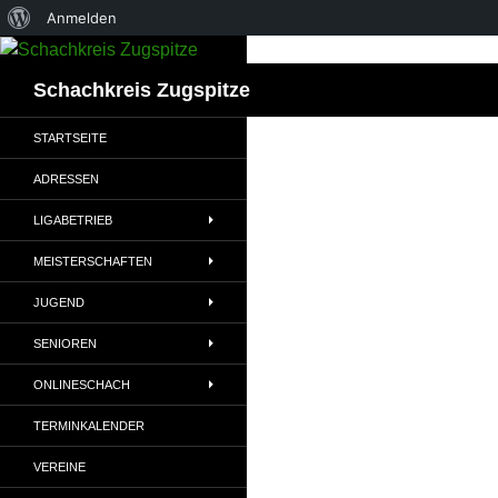
Über
Anmelden
Zum
WordPress
Inhalt
Suchen
Schachkreis Zugspitze
springen
STARTSEITE
ADRESSEN
LIGABETRIEB
MEISTERSCHAFTEN
JUGEND
SENIOREN
ONLINESCHACH
TERMINKALENDER
VEREINE