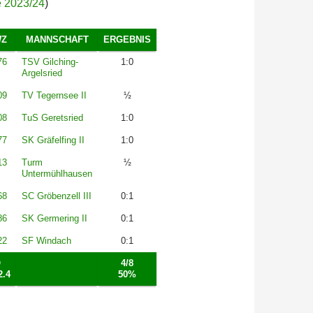
e 2023/24
)
WZ
MANNSCHAFT
ERGEBNIS
76
TSV Gilching-
1:0
Argelsried
09
TV Tegernsee II
½
08
TuS Geretsried
1:0
77
SK Gräfelfing II
1:0
13
Turm
½
Untermühlhausen
68
SC Gröbenzell III
0:1
86
SK Germering II
0:1
22
SF Windach
0:1
Ø
4/8
2.4
50%