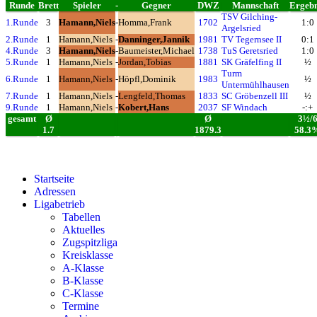
Runde
Brett
Spieler
-
Gegner
DWZ
Mannschaft
Ergebn
TSV Gilching-
1.Runde
3
Hamann,Niels
-
Homma,Frank
1702
1:0
Argelsried
2.Runde
1
Hamann,Niels
-
Danninger,Jannik
1981
TV Tegernsee II
0:1
4.Runde
3
Hamann,Niels
-
Baumeister,Michael
1738
TuS Geretsried
1:0
5.Runde
1
Hamann,Niels
-
Jordan,Tobias
1881
SK Gräfelfing II
½
Turm
6.Runde
1
Hamann,Niels
-
Höpfl,Dominik
1983
½
Untermühlhausen
7.Runde
1
Hamann,Niels
-
Lengfeld,Thomas
1833
SC Gröbenzell III
½
9.Runde
1
Hamann,Niels
-
Kobert,Hans
2037
SF Windach
-:+
gesamt
Ø
Ø
3½/
1.7
1879.3
58.3
Startseite
Adressen
Ligabetrieb
Tabellen
Aktuelles
Zugspitzliga
Kreisklasse
A-Klasse
B-Klasse
C-Klasse
Termine