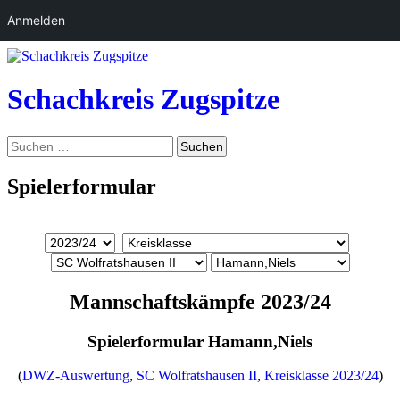
Anmelden
Zum
Inhalt
springen
Schachkreis Zugspitze
Suchen
Suchen
nach:
Spielerformular
Mannschaftskämpfe 2023/24
Spielerformular Hamann,Niels
(
DWZ-Auswertung
,
SC Wolfratshausen II
,
Kreisklasse 2023/24
)