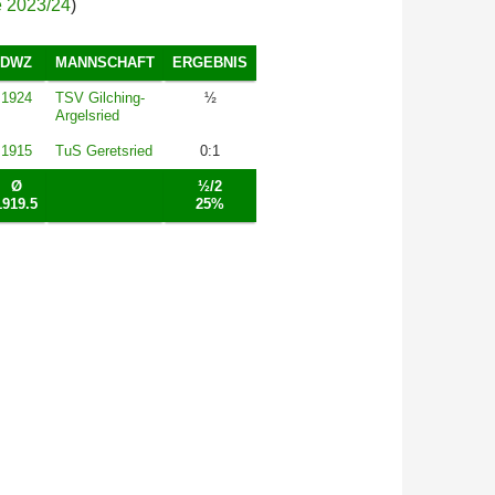
e 2023/24
)
DWZ
MANNSCHAFT
ERGEBNIS
1924
TSV Gilching-
½
Argelsried
1915
TuS Geretsried
0:1
Ø
½/2
1919.5
25%