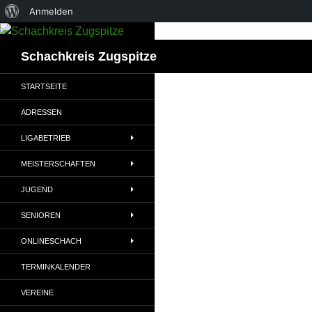
Über
Anmelden
Zum
WordPress
Inhalt
Suchen
Schachkreis Zugspitze
springen
STARTSEITE
ADRESSEN
LIGABETRIEB
MEISTERSCHAFTEN
JUGEND
SENIOREN
ONLINESCHACH
TERMINKALENDER
VEREINE