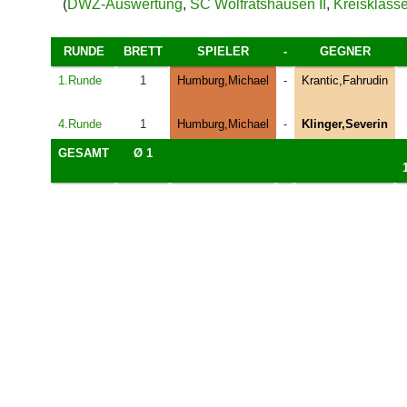
(
DWZ-Auswertung
,
SC Wolfratshausen II
,
Kreisklass
RUNDE
BRETT
SPIELER
-
GEGNER
1.Runde
1
Humburg,Michael
-
Krantic,Fahrudin
4.Runde
1
Humburg,Michael
-
Klinger,Severin
GESAMT
Ø 1