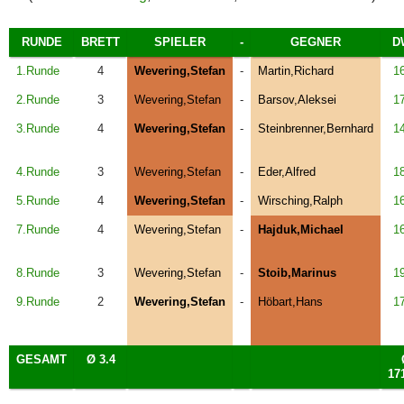
RUNDE
BRETT
SPIELER
-
GEGNER
D
1.Runde
4
Wevering,Stefan
-
Martin,Richard
1
2.Runde
3
Wevering,Stefan
-
Barsov,Aleksei
1
3.Runde
4
Wevering,Stefan
-
Steinbrenner,Bernhard
1
4.Runde
3
Wevering,Stefan
-
Eder,Alfred
1
5.Runde
4
Wevering,Stefan
-
Wirsching,Ralph
1
7.Runde
4
Wevering,Stefan
-
Hajduk,Michael
1
8.Runde
3
Wevering,Stefan
-
Stoib,Marinus
1
9.Runde
2
Wevering,Stefan
-
Höbart,Hans
1
GESAMT
Ø 3.4
17