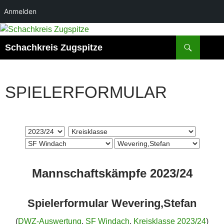
Anmelden
Zum
Inhalt
Suchen
Schachkreis Zugspitze
springen
SPIELERFORMULAR
Mannschaftskämpfe 2023/24
Spielerformular Wevering,Stefan
(
DWZ-Auswertung
,
SF Windach
,
Kreisklasse 2023/24
)