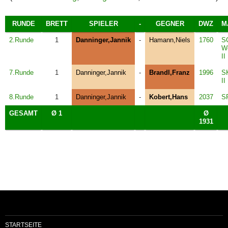
RUNDE
BRETT
SPIELER
-
GEGNER
DWZ
M
2.Runde
1
Danninger,Jannik
-
Hamann,Niels
1760
S
Wo
II
7.Runde
1
Danninger,Jannik
-
Brandl,Franz
1996
S
II
8.Runde
1
Danninger,Jannik
-
Kobert,Hans
2037
S
GESAMT
Ø 1
Ø
1931
STARTSEITE