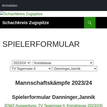
Anmelden
Suchen
Schachkreis Zugspitze
SPIELERFORMULAR
Mannschaftskämpfe 2023/24
Spielerformular Danninger,Jannik
(
DWZ-Auswertung
,
TV Tegernsee II
,
Kreisklasse 2023/24
)