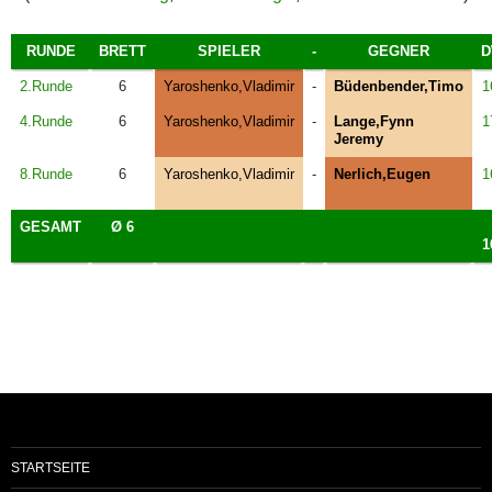
RUNDE
BRETT
SPIELER
-
GEGNER
D
2.Runde
6
Yaroshenko,Vladimir
-
Büdenbender,Timo
1
4.Runde
6
Yaroshenko,Vladimir
-
Lange,Fynn
1
Jeremy
8.Runde
6
Yaroshenko,Vladimir
-
Nerlich,Eugen
1
GESAMT
Ø 6
1
STARTSEITE