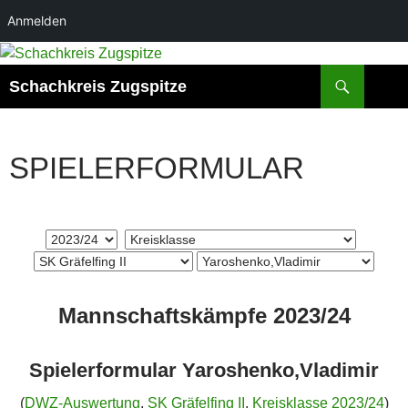
Anmelden
Suchen
Schachkreis Zugspitze
SPIELERFORMULAR
Mannschaftskämpfe 2023/24
Spielerformular Yaroshenko,Vladimir
(
DWZ-Auswertung
,
SK Gräfelfing II
,
Kreisklasse 2023/24
)