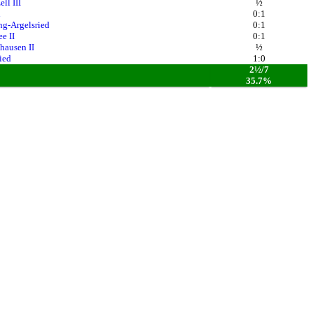
ll III
½
h
0:1
ng-Argelsried
0:1
e II
0:1
hausen II
½
ied
1:0
2½/7
35.7%