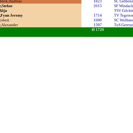
böck,Andreas
1823
SC Gröbenze
r,Stefan
2015
SF Windac
Alija
TSV Gilchi
,Fynn Jeremy
1714
TV Tegernse
Robert
1690
SC Wolfrats
r,Alexander
1597
TuS Geretsr
Ø 1729