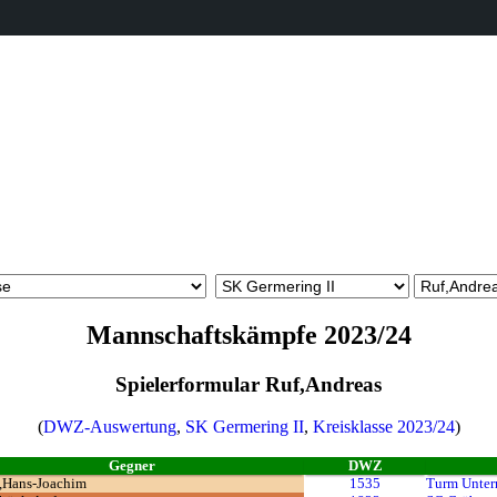
Mannschaftskämpfe 2023/24
Spielerformular Ruf,Andreas
(
DWZ-Auswertung
,
SK Germering II
,
Kreisklasse 2023/24
)
Gegner
DWZ
,Hans-Joachim
1535
Turm Unter