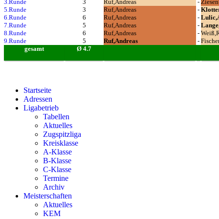
3.Runde
3
Ruf,Andreas
-
Ziesen
5.Runde
3
Ruf,Andreas
-
Klotte
6.Runde
6
Ruf,Andreas
-
Lulic,
7.Runde
5
Ruf,Andreas
-
Lange
8.Runde
6
Ruf,Andreas
-
Weiß,
9.Runde
5
Ruf,Andreas
-
Fische
gesamt
Ø 4.7
Startseite
Adressen
Ligabetrieb
Tabellen
Aktuelles
Zugspitzliga
Kreisklasse
A-Klasse
B-Klasse
C-Klasse
Termine
Archiv
Meisterschaften
Aktuelles
KEM