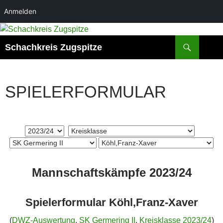
Anmelden
Zum
Inhalt
Suchen
Schachkreis Zugspitze
springen
SPIELERFORMULAR
Mannschaftskämpfe 2023/24
Spielerformular Köhl,Franz-Xaver
(
DWZ-Auswertung
,
SK Germering II
,
Kreisklasse 2023/24
)