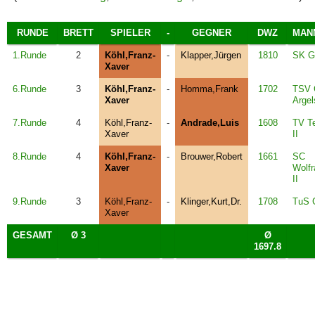
RUNDE
BRETT
SPIELER
-
GEGNER
DWZ
MAN
1.Runde
2
Köhl,Franz-
-
Klapper,Jürgen
1810
SK Gr
Xaver
6.Runde
3
Köhl,Franz-
-
Homma,Frank
1702
TSV G
Xaver
Argel
7.Runde
4
Köhl,Franz-
-
Andrade,Luis
1608
TV T
Xaver
II
8.Runde
4
Köhl,Franz-
-
Brouwer,Robert
1661
SC
Xaver
Wolf
II
9.Runde
3
Köhl,Franz-
-
Klinger,Kurt,Dr.
1708
TuS G
Xaver
GESAMT
Ø 3
Ø
1697.8