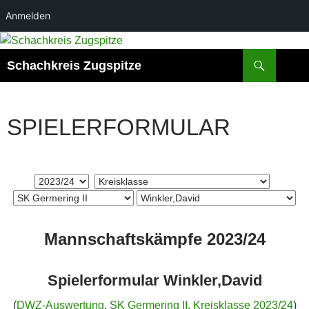
Anmelden
Zum
Inhalt
Suchen
Schachkreis Zugspitze
springen
SPIELERFORMULAR
Mannschaftskämpfe 2023/24
Spielerformular Winkler,David
(
DWZ-Auswertung
,
SK Germering II
,
Kreisklasse 2023/24
)