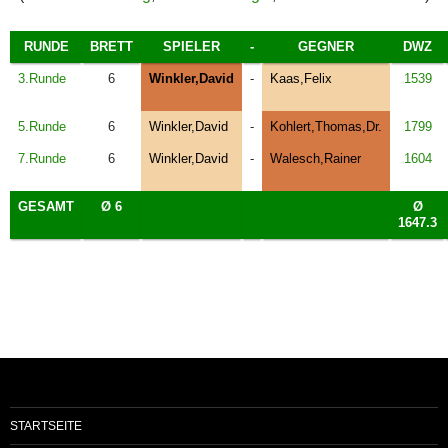
RUNDE
BRETT
SPIELER
-
GEGNER
DWZ
3.Runde
6
Winkler,David
-
Kaas,Felix
1539
5.Runde
6
Winkler,David
-
Kohlert,Thomas,Dr.
1799
7.Runde
6
Winkler,David
-
Walesch,Rainer
1604
GESAMT
Ø 6
Ø
1647.3
STARTSEITE