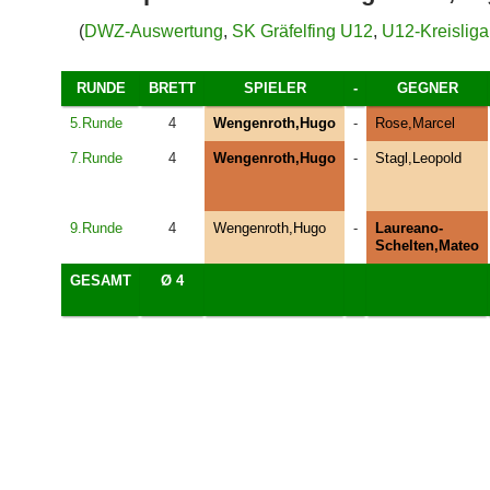
(
DWZ-Auswertung
,
SK Gräfelfing U12
,
U12-Kreislig
RUNDE
BRETT
SPIELER
-
GEGNER
5.Runde
4
Wengenroth,Hugo
-
Rose,Marcel
7.Runde
4
Wengenroth,Hugo
-
Stagl,Leopold
9.Runde
4
Wengenroth,Hugo
-
Laureano-
Schelten,Mateo
GESAMT
Ø 4