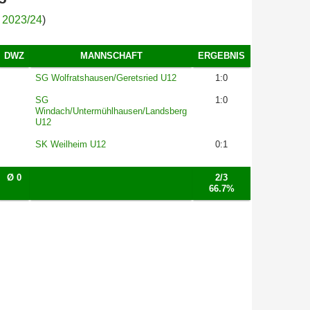
a 2023/24
)
DWZ
MANNSCHAFT
ERGEBNIS
SG Wolfratshausen/Geretsried U12
1:0
SG
1:0
Windach/Untermühlhausen/Landsberg
U12
SK Weilheim U12
0:1
Ø 0
2/3
66.7%