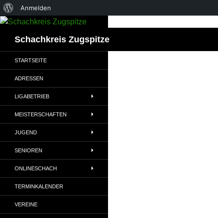
Über
Anmelden
Zum
WordPress
Inhalt
Suchen
Schachkreis Zugspitze
springen
STARTSEITE
ADRESSEN
LIGABETRIEB
MEISTERSCHAFTEN
JUGEND
SENIOREN
ONLINESCHACH
TERMINKALENDER
VEREINE