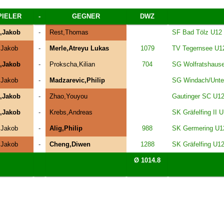
PIELER
-
GEGNER
DWZ
,Jakob
-
Rest,Thomas
SF Bad Tölz U12
,Jakob
-
Merle,Atreyu Lukas
1079
TV Tegernsee U1
,Jakob
-
Prokscha,Kilian
704
SG Wolfratshause
,Jakob
-
Madzarevic,Philip
SG Windach/Unte
,Jakob
-
Zhao,Youyou
Gautinger SC U1
,Jakob
-
Krebs,Andreas
SK Gräfelfing II 
,Jakob
-
Alig,Philip
988
SK Germering U1
,Jakob
-
Cheng,Diwen
1288
SK Gräfelfing U1
Ø 1014.8