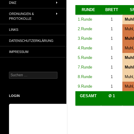
DWZ
RUNDE
BRETT
S
ORDNUNGEN &
PROTOKOLLE
1.Runde
1
Muhl
2.Runde
1
Muhl
LINKS
3.Runde
1
Muhl
DATENSCHUTZERKLÄRUNG
4.Runde
1
Muhl
IMPRESSUM
5.Runde
1
Muhl
7.Runde
1
Muhl
Suchen
8.Runde
1
Muhl
nach:
9.Runde
1
Muhl
GESAMT
Ø 1
LOGIN
Benutzername