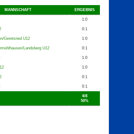
MANNSCHAFT
ERGEBNIS
1:0
2
0:1
n/Geretsried U12
1:0
rmühlhausen/Landsberg U12
0:1
2
1:0
U12
1:0
2
0:1
2
0:1
4/8
50%