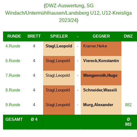
(
DWZ-Auswertung
,
SG
Windach/Untermühlhausen/Landsberg U12
,
U12-Kreisliga
2023/24
)
RUNDE
BRETT
SPIELER
-
GEGNER
DWZ
4.Runde
4
Stagl,Leopold
-
Kramer,Heike
6.Runde
4
Stagl,Leopold
-
Viereck,Konstantin
7.Runde
4
Stagl,Leopold
-
Wengenroth,Hugo
8.Runde
4
Stagl,Leopold
-
Schneider,Wassili
9.Runde
4
Stagl,Leopold
-
Murg,Alexander
882
GESAMT
Ø 4
Ø
882