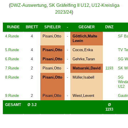
(
DWZ-Auswertung
,
SK Gräfelfing II U12
,
U12-Kreisliga
2023/24
)
RUNDE
BRETT
SPIELER
-
GEGNER
DWZ
4.Runde
4
Pisani,Otto
-
Göttlich,Malte
SF Ba
Lewin
5.Runde
4
Pisani,Otto
-
Cocos,Erika
TV Te
6.Runde
4
Pisani,Otto
-
Gehrke,Taran
SG Wo
7.Runde
2
Pisani,Otto
-
Matsarski,David
1193
SK We
8.Runde
2
Pisani,Otto
-
Müller,Isabell
SG
Winda
U12
9.Runde
2
Pisani,Otto
-
Wiest,Levent
Gauti
GESAMT
Ø 3.2
Ø
1193