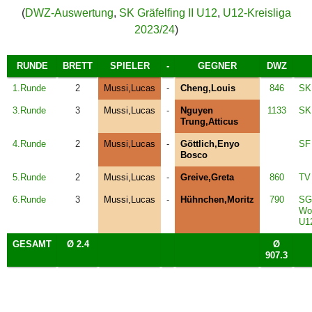
(
DWZ-Auswertung
,
SK Gräfelfing II U12
,
U12-Kreisliga
2023/24
)
RUNDE
BRETT
SPIELER
-
GEGNER
DWZ
1.Runde
2
Mussi,Lucas
-
Cheng,Louis
846
SK 
3.Runde
3
Mussi,Lucas
-
Nguyen
1133
SK
Trung,Atticus
4.Runde
2
Mussi,Lucas
-
Göttlich,Enyo
SF
Bosco
5.Runde
2
Mussi,Lucas
-
Greive,Greta
860
TV
6.Runde
3
Mussi,Lucas
-
Hühnchen,Moritz
790
SG
Wol
U1
GESAMT
Ø 2.4
Ø
907.3