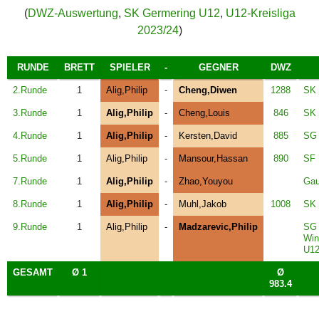
(
DWZ-Auswertung
,
SK Germering U12
,
U12-Kreisliga
2023/24
)
RUNDE
BRETT
SPIELER
-
GEGNER
DWZ
2.Runde
1
Alig,Philip
-
Cheng,Diwen
1288
SK 
3.Runde
1
Alig,Philip
-
Cheng,Louis
846
SK 
4.Runde
1
Alig,Philip
-
Kersten,David
885
SG 
5.Runde
1
Alig,Philip
-
Mansour,Hassan
890
SF 
7.Runde
1
Alig,Philip
-
Zhao,Youyou
Gau
8.Runde
1
Alig,Philip
-
Muhl,Jakob
1008
SK 
9.Runde
1
Alig,Philip
-
Madzarevic,Philip
SG
Win
U1
GESAMT
Ø 1
Ø
983.4