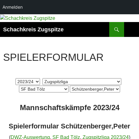
Anmelden
Zum
Inhalt
Suchen
Schachkreis Zugspitze
springen
SPIELERFORMULAR
Mannschaftskämpfe 2023/24
Spielerformular Schützenberger,Peter
(
DWZ-Auswertung
,
SF Bad Tölz
,
Zugspitzliga 2023/24
)