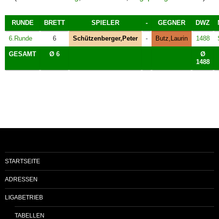
RUNDE
BRETT
SPIELER
-
GEGNER
DWZ
6.Runde
6
Schützenberger,Peter
-
Butz,Laurin
1488
GESAMT
Ø 6
Ø
1488
STARTSEITE
ADRESSEN
LIGABETRIEB
TABELLEN