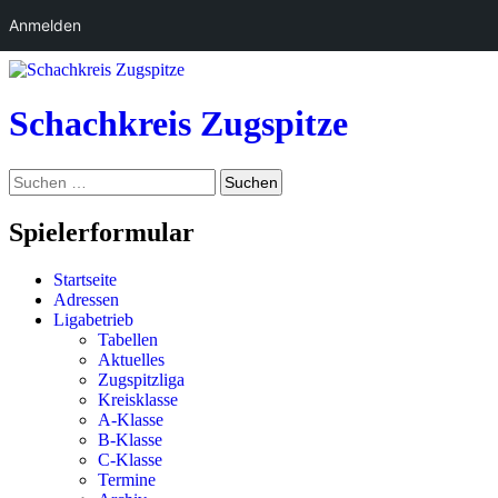
Anmelden
Zum
Inhalt
springen
Schachkreis Zugspitze
Suchen
Suchen
nach:
Spielerformular
Startseite
Adressen
Ligabetrieb
Tabellen
Aktuelles
Zugspitzliga
Kreisklasse
A-Klasse
B-Klasse
C-Klasse
Termine