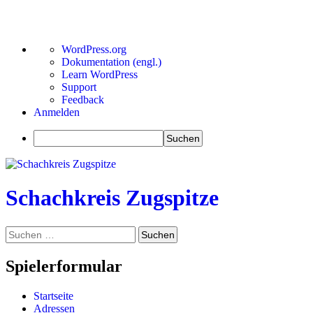
Über
WordPress.org
WordPress
Dokumentation (engl.)
Learn WordPress
Support
Feedback
Anmelden
Suchen
Zum
Inhalt
springen
Schachkreis Zugspitze
Suchen
Suchen
nach:
Spielerformular
Startseite
Adressen