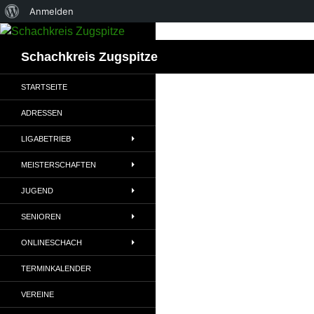
Über
Anmelden
Zum
WordPress
Inhalt
Suchen
Schachkreis Zugspitze
springen
STARTSEITE
ADRESSEN
LIGABETRIEB
MEISTERSCHAFTEN
JUGEND
SENIOREN
ONLINESCHACH
TERMINKALENDER
VEREINE