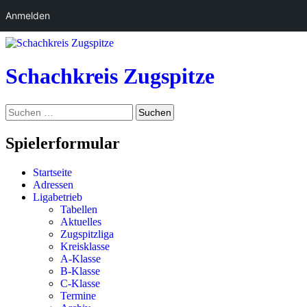
Anmelden
Zum
Inhalt
springen
Schachkreis Zugspitze
Suchen
Suchen
nach:
Spielerformular
Startseite
Adressen
Ligabetrieb
Tabellen
Aktuelles
Zugspitzliga
Kreisklasse
A-Klasse
B-Klasse
C-Klasse
Termine