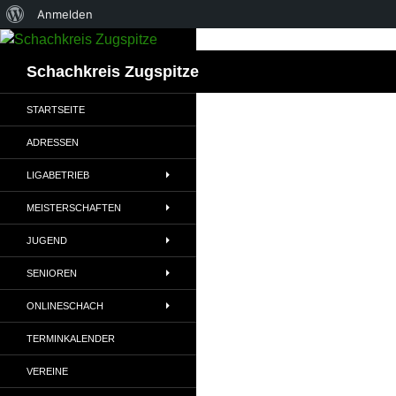
Über
Anmelden
Zum
WordPress
Inhalt
Suchen
Schachkreis Zugspitze
springen
STARTSEITE
ADRESSEN
LIGABETRIEB
MEISTERSCHAFTEN
JUGEND
SENIOREN
ONLINESCHACH
TERMINKALENDER
VEREINE