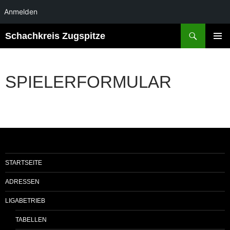
Anmelden
Suchen
Schachkreis Zugspitze
ZUM
PRIMÄR
INHALT
MENÜ
SPRINGEN
SPIELERFORMULAR
STARTSEITE
ADRESSEN
LIGABETRIEB
TABELLEN