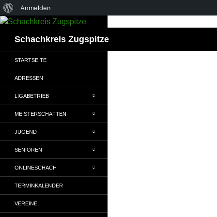
Über
Anmelden
Zum
WordPress
Inhalt
Suchen
Schachkreis Zugspitze
springen
STARTSEITE
ADRESSEN
LIGABETRIEB
MEISTERSCHAFTEN
JUGEND
SENIOREN
ONLINESCHACH
TERMINKALENDER
VEREINE