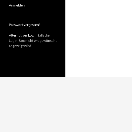
Anmelden
Passwort vergessen?
Alternativer Login
, falls die
Login-Box nicht wie gewünscht
angezeigt wird