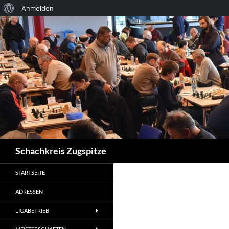
Über
Anmelden
Zum
WordPress
Inhalt
springen
Suchen
Schachkreis Zugspitze
STARTSEITE
ADRESSEN
LIGABETRIEB