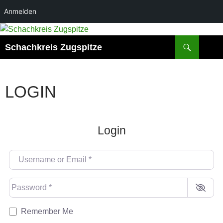
Anmelden
Suchen
Schachkreis Zugspitze
LOGIN
Login
Username or Email
*
Password
*
Remember Me