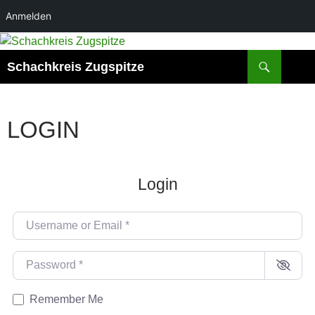
Anmelden
Zum
Inhalt
Suchen
Schachkreis Zugspitze
springen
LOGIN
Login
Username or Email
*
Password
*
Remember Me