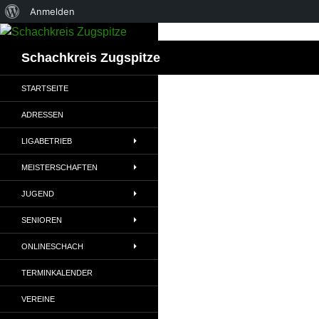
Über
Anmelden
Zum
WordPress
Inhalt
Suchen
Schachkreis Zugspitze
springen
STARTSEITE
ADRESSEN
LIGABETRIEB
MEISTERSCHAFTEN
JUGEND
SENIOREN
ONLINESCHACH
TERMINKALENDER
VEREINE