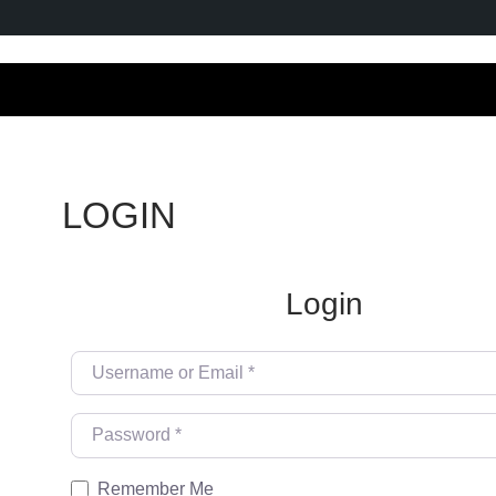
LOGIN
Login
Username or Email
*
Password
*
Remember Me