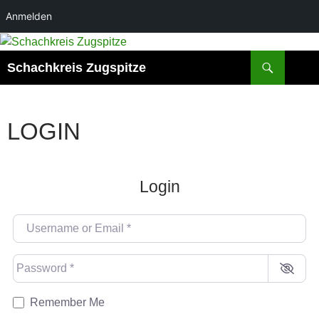
Anmelden
Suchen
Schachkreis Zugspitze
LOGIN
Login
Username or Email
*
Password
*
Remember Me