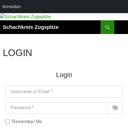
Anmelden
Zum
Inhalt
Suchen
Schachkreis Zugspitze
springen
LOGIN
Login
Username or Email
*
Password
*
Remember Me