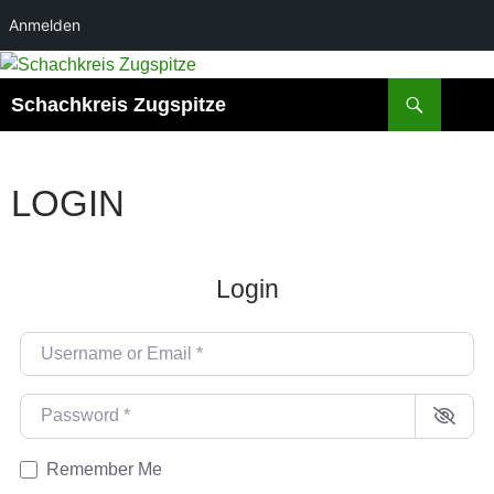
Anmelden
Zum
Inhalt
Suchen
Schachkreis Zugspitze
springen
LOGIN
Login
Username or Email
*
Password
*
Remember Me