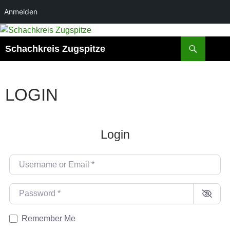
Anmelden
Zum
Inhalt
Suchen
Schachkreis Zugspitze
springen
LOGIN
Login
Username or Email
*
Password
*
Remember Me