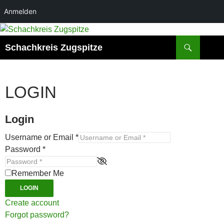
Anmelden
Zum
Inhalt
Suchen
Schachkreis Zugspitze
springen
LOGIN
Login
Username or Email
*
Password
*
Remember Me
LOGIN
Create account
Forgot password?