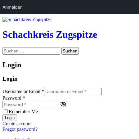
Anmelden
Zum
Inhalt
springen
Schachkreis Zugspitze
Suchen
Suchen
nach:
Login
Login
Username or Email
*
Password
*
Remember Me
Login
Create account
Forgot password?